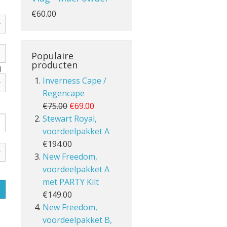
€60.00
Populaire
- en Volle Kilt
producten
)
Inverness Cape /
Regencape
€75.00
€69.00
Stewart Royal,
voordeelpakket A
€194.00
lt
New Freedom,
voordeelpakket A
met PARTY Kilt
€149.00
New Freedom,
voordeelpakket B,