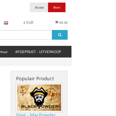
€ EUR
€0.00
rhuur
AFGEPRIJST - UITVERKOOP
es
Populair Product
Vlag - MacPowder