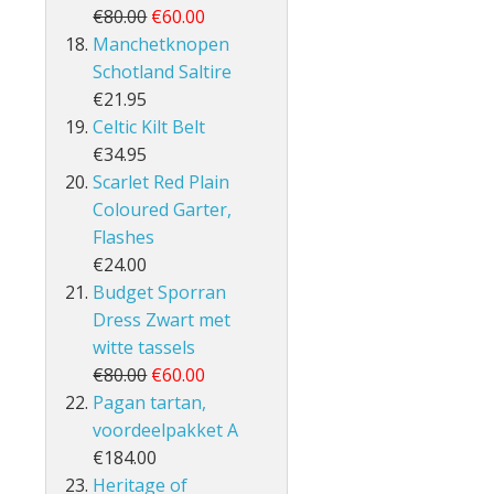
€80.00
€60.00
Manchetknopen
Schotland Saltire
€21.95
Celtic Kilt Belt
€34.95
Scarlet Red Plain
Coloured Garter,
Flashes
€24.00
Budget Sporran
Dress Zwart met
witte tassels
€80.00
€60.00
Pagan tartan,
voordeelpakket A
€184.00
Heritage of