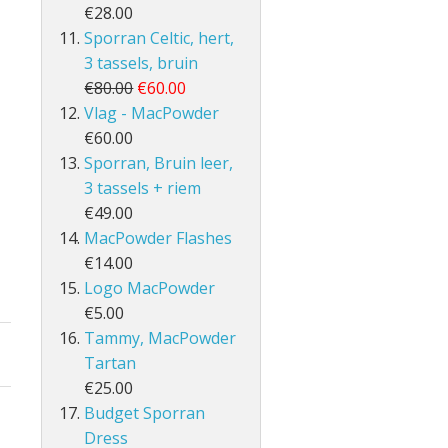
€28.00
Sporran Celtic, hert,
3 tassels, bruin
€80.00
€60.00
Vlag - MacPowder
€60.00
Sporran, Bruin leer,
3 tassels + riem
€49.00
MacPowder Flashes
€14.00
Logo MacPowder
€5.00
Tammy, MacPowder
Tartan
€25.00
Budget Sporran
Dress