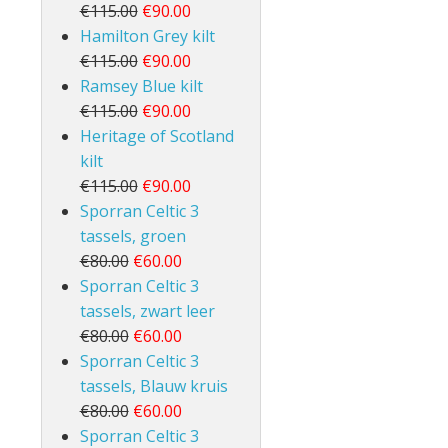
€115.00
€90.00
Hamilton Grey kilt
€115.00
€90.00
Ramsey Blue kilt
€115.00
€90.00
Heritage of Scotland
kilt
€115.00
€90.00
Sporran Celtic 3
tassels, groen
€80.00
€60.00
Sporran Celtic 3
tassels, zwart leer
€80.00
€60.00
Sporran Celtic 3
tassels, Blauw kruis
€80.00
€60.00
Sporran Celtic 3