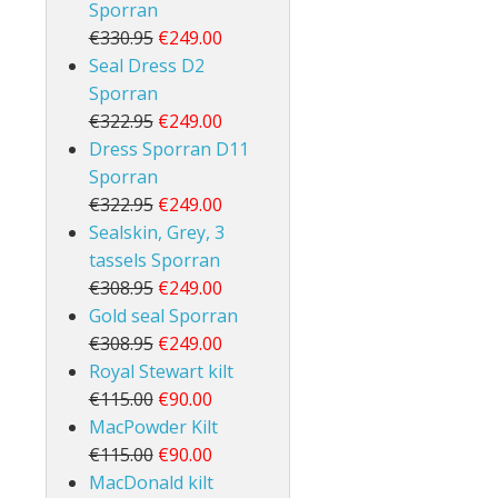
Sporran
€330.95
€249.00
Seal Dress D2
Sporran
€322.95
€249.00
Dress Sporran D11
Sporran
€322.95
€249.00
Sealskin, Grey, 3
tassels Sporran
€308.95
€249.00
Gold seal Sporran
€308.95
€249.00
Royal Stewart kilt
€115.00
€90.00
MacPowder Kilt
€115.00
€90.00
MacDonald kilt