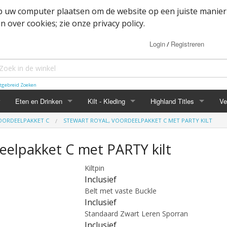
op uw computer plaatsen om de website op een juiste manier
 over cookies; zie onze privacy policy.
Login
Registreren
/
tgebreid Zoeken
Eten en Drinken
Kilt - Kleding
Highland Titles
Ve
VOORDEELPAKKET C
STEWART ROYAL, VOORDEELPAKKET C MET PARTY KILT
Haggis
Belted kilt - Great kilt
Highland Titles accessoir
eelpakket C met PARTY kilt
ssoires
d
IRN-BRU
Boxer shorts
Kiltpin
or items
Mokken
Cape
Inclusief
Belt met vaste Buckle
heden
Whisky
Dutch Friendship Tartan producten
Inclusief
Standaard Zwart Leren Sporran
Jacket
Inclusief