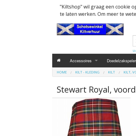
"Kiltshop" wil graag een cookie 
te laten werken. Om meer te weten
Ui
Accessoires
Doedelzakspeler
HOME
KILT - KLEDING
KILT
KILT, 
Kleding accesssoires
Belt
Stewart Royal, voord
Collector items en Curiosa
MacPowder acce
Cap Badges Ou
Decoratie
Buckle
Militairy Collect
Doedelzak - Piper - muziek benodigd
Cap Badges
Wapenschild
Mondkapjes
Flashes