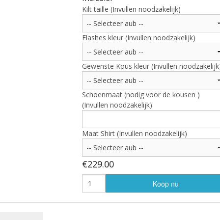
Kilt taille (Invullen noodzakelijk)
Jacobite shirt
eadware
Kilt
Kilt Dames
Flashes kleur (Invullen noodzakelijk)
Kousen - Piper Hose
Budget-, Party-, Standaard
Gewenste Kous kleur (Invullen noodzakelijk
en
Manchetknopen
Overhemd
Kilt, voordeelpakket A
Schoenmaat (nodig voor de kousen )
Knopen
Shawl - Omslagdoek - Stola
Kilt, voordeelpakket B
(Invullen noodzakelijk)
ula
Stropdassen / Tie
Kilt, voordeelpakket C
Bow tie
Maat Shirt (Invullen noodzakelijk)
Tammy
Dutch Friendship Tartan Ki
Stropdas
€229.00
Sporran Adult
Tartan
MacPowder Kilt
Tie
Koop nu
Sporran Child
Trousers_Tartan
Tassels
Vest - Waistcoat