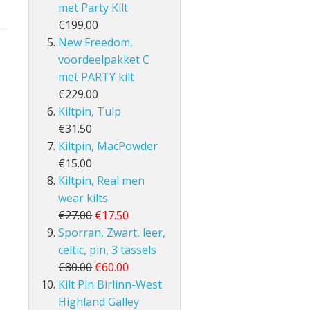
met Party Kilt
€199.00
New Freedom,
voordeelpakket C
met PARTY kilt
€229.00
Kiltpin, Tulp
€31.50
Kiltpin, MacPowder
€15.00
Kiltpin, Real men
wear kilts
€27.00
€17.50
Sporran, Zwart, leer,
celtic, pin, 3 tassels
€80.00
€60.00
Kilt Pin Birlinn-West
Highland Galley