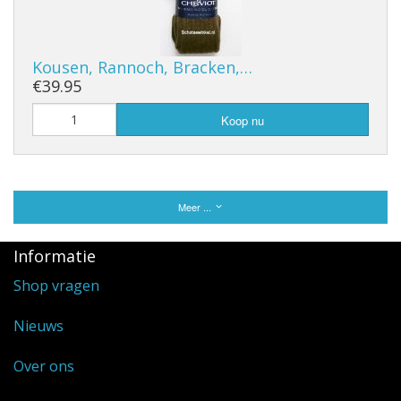
Kousen, Rannoch, Bracken,…
€39.95
Koop nu
Meer ...
Informatie
Shop vragen
Nieuws
Over ons