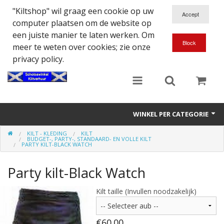
"Kiltshop" wil graag een cookie op uw
computer plaatsen om de website op
een juiste manier te laten werken. Om
meer te weten over cookies; zie onze
privacy policy.
WINKEL PER CATEGORIE
KILT - KLEDING
KILT
Accessoires
BUDGET-, PARTY-, STANDAARD- EN VOLLE KILT
PARTY KILT-BLACK WATCH
Doedelzakspeler
Party kilt-Black Watch
Eten en Drinken
Kilt taille (Invullen noodzakelijk)
Kilt - Kleding
€60.00