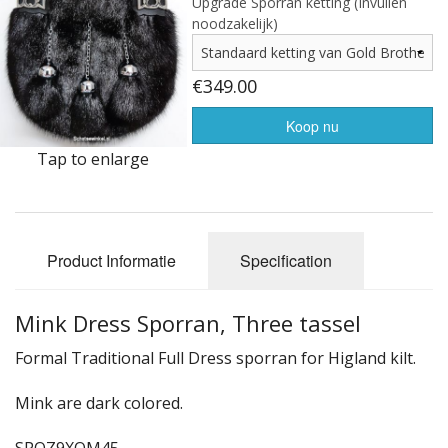
Highland Titles
Upgrade Sporran ketting (Invullen
noodzakelijk)
Verhuur
€349.00
AFGEPRIJST - UITVERKOOP
Koop nu
Tap to enlarge
Product Informatie
Specification
Mink Dress Sporran, Three tassel
Formal Traditional Full Dress sporran for Higland kilt.
Mink are dark colored.
SPOZ9XQM45