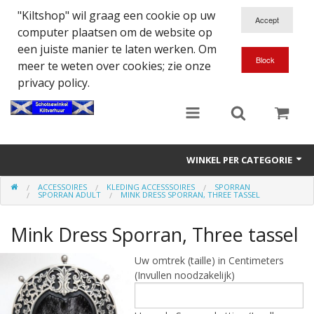
"Kiltshop" wil graag een cookie op uw
computer plaatsen om de website op
een juiste manier te laten werken. Om
meer te weten over cookies; zie onze
privacy policy.
WINKEL PER CATEGORIE
ACCESSOIRES
KLEDING ACCESSSOIRES
SPORRAN
Accessoires
SPORRAN ADULT
MINK DRESS SPORRAN, THREE TASSEL
Doedelzakspeler
Mink Dress Sporran, Three tassel
Eten en Drinken
Uw omtrek (taille) in Centimeters
(Invullen noodzakelijk)
Kilt - Kleding