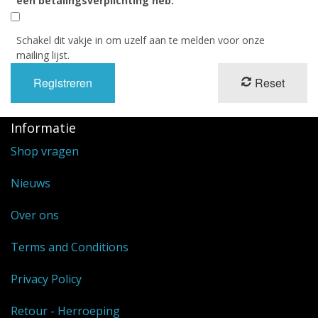
een betalingsverplichting heb.
Schakel dit vakje in om uzelf aan te melden voor onze
mailing lijst.
Reset
Informatie
Shop vragen
Nieuws
Over ons
Terms and Conditions
Privacy Policy
Retour - Herroeping