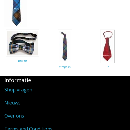
Highland Titles
Verhuur
AFGEPRIJST - UITVERKOOP
Bow tie
Stropdas
Tie
Informatie
Shop vragen
Nieuws
Over ons
Terms and Conditions