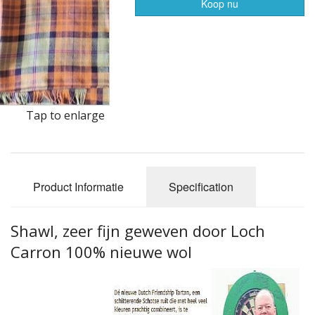
Highland Titles
Koop nu
Verhuur
AFGEPRIJST - UITVERKOOP
Tap to enlarge
Product Informatie
Specification
Shawl, zeer fijn geweven door Loch
Carron 100% nieuwe wol